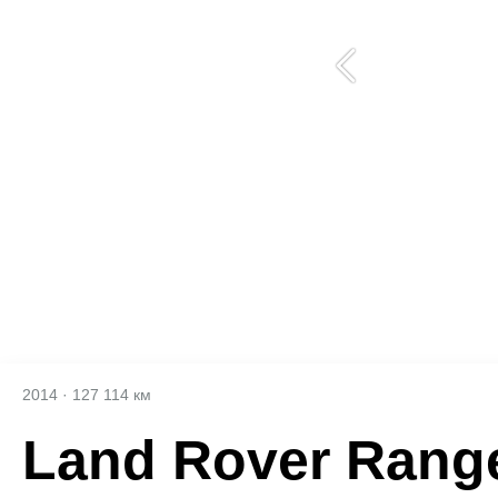
2014
·
127 114 км
Land Rover Rang