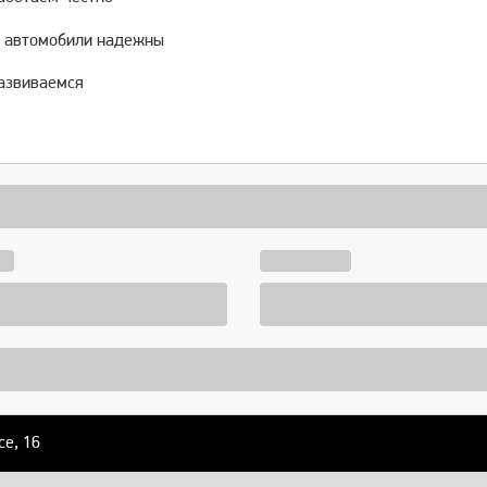
 автомобили надежны
азвиваемся
се, 16