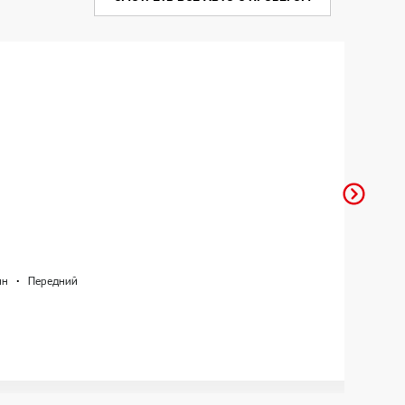
ин
·
Передний