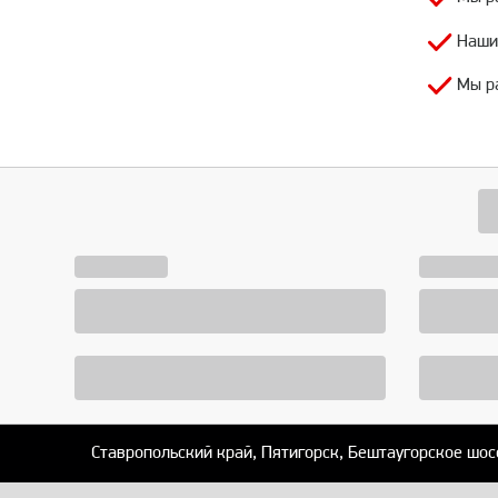
Наши
Мы р
Ставропольский край, Пятигорск, Бештаугорское шос