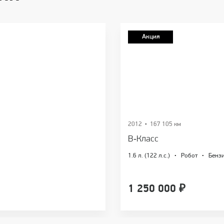
Акция
2012
·
167 105 км
B‑Класс
1.6 л. (122 л.с.)
·
Робот
·
Бенз
1 250 000
₽