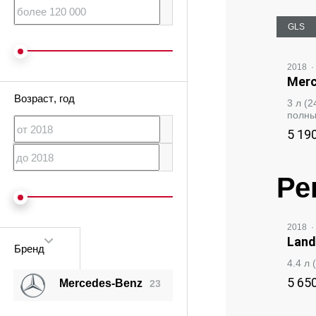
GLS
2018
·
Merc
Возраст
, год
3 л (
полн
5 19
Ре
2018
·
Land
Бренд
4.4 л
5 65
Mercedes‑Benz
23