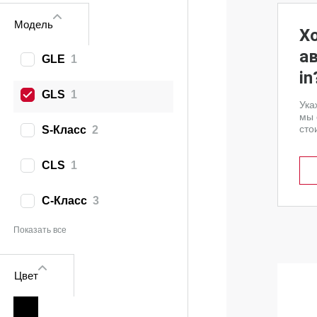
Модель
Х
а
GLE
1
in
GLS
1
Ука
мы 
сто
S‑Класс
2
CLS
1
C‑Класс
3
Показать все
Цвет