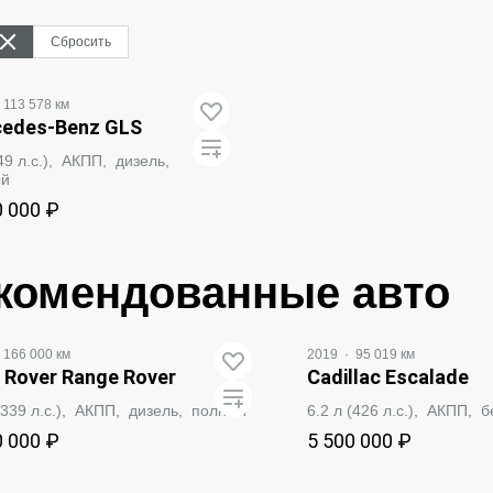
Сбросить
113 578 км
edes‑Benz GLS
249 л.с.), АКПП, дизель,
ый
0 000 ₽
ЗАБРОНИРОВАТЬ
комендованные авто
166 000 км
2019
·
95 019 км
 Rover Range Rover
Cadillac Escalade
 (339 л.с.), АКПП, дизель, полный
6.2 л (426 л.с.), АКПП, 
0 000 ₽
5 500 000 ₽
ЗАБРОНИРОВАТЬ
ЗАБРОНИРО