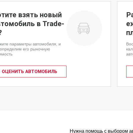
отите взять новый
Р
втомобиль в Trade-
е
?
п
жите параметры автомобиля, и
Вос
определим его рыночную
кал
имость
авт
ОЦЕНИТЬ АВТОМОБИЛЬ
Нужна помощь с выбором а