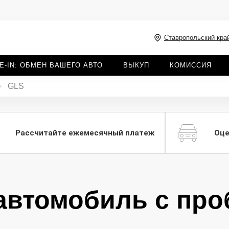
Ставропольский край
E-IN: ОБМЕН ВАШЕГО АВТО
ВЫКУП
КОМИССИЯ
GLS
Рассчитайте ежемесячный платеж
Оце
автомобиль с про