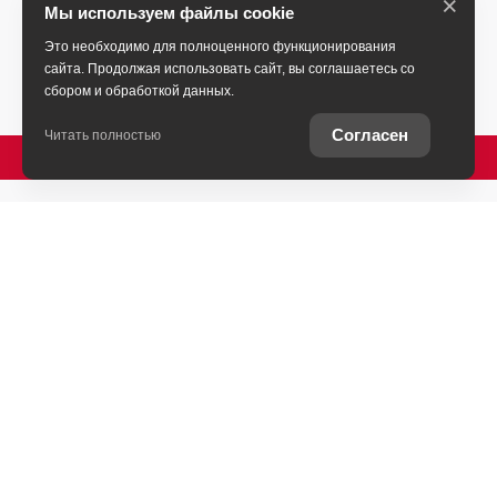
×
Мы используем файлы cookie
Это необходимо для полноценного функционирования
сайта. Продолжая использовать сайт, вы соглашаетесь со
сбором и обработкой данных.
Согласен
Читать полностью
ПОЗВОНИТЬ
Ставропольский край, Пятигорск, Бештаугорское
шоссе, 16
+7 (931) 444-33-30
ЗАГОЛОВОК 1
АВТОМОБИЛИ В НАЛИЧИИ