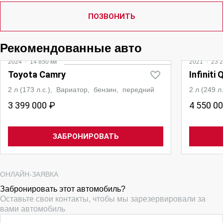
ПОЗВОНИТЬ
Рекомендованные авто
2024
·
14 850 км
2021
·
23 2
Toyota Camry
Infiniti
2 л (173 л.с.), Вариатор, бензин, передний
2 л (249 
3 399 000 ₽
4 550 0
ЗАБРОНИРОВАТЬ
ОНЛАЙН-ЗАЯВКА
Забронировать этот автомобиль?
Оставьте свои контакты, чтобы мы зарезервировали за
вами автомобиль