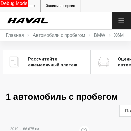
Debug Mode
Обратный звонок
Запись на сервис
Главная
Автомобили с пробегом
BMW
X6M
Рассчитайте
Оцен
ежемесячный платеж
авто
1 автомобиль с пробегом
По
2019
·
86 675 км