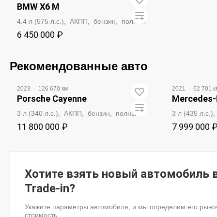
BMW X6 M
4.4 л (575 л.с.), АКПП, бензин, полный
6 450 000 ₽
ЗАБРОНИРОВАТЬ
Рекомендованные авто
2023
·
126 670 км
2021
·
62 701 к
Porsche Cayenne
Mercedes‑
3 л (340 л.с.), АКПП, бензин, полный
3 л (435 л.с.
11 800 000 ₽
7 999 000 
ЗАБРОНИРОВАТЬ
ЗА
Хотите взять новый автомобиль 
Trade-in?
Укажите параметры автомобиля, и мы определим его рын
стоимость