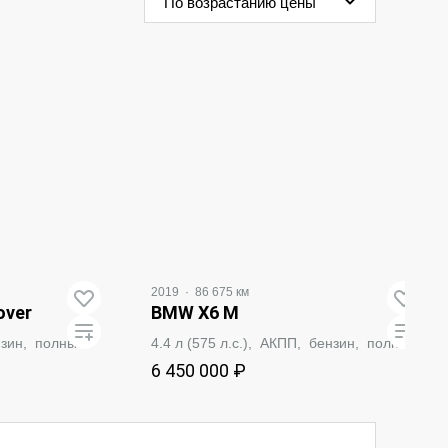
По возрастанию цены
2019
·
86 675 км
over
BMW X6 M
ензин, полный
4.4 л (575 л.с.), АКПП, бензин, полный
6 450 000 ₽
ВАТЬ
ЗАБРОНИРОВАТЬ