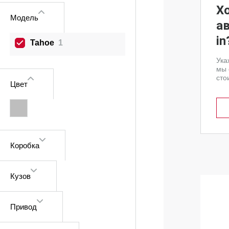
Х
Модель
а
in
Tahoe
1
Ука
мы 
сто
Цвет
Коробка
Кузов
Привод