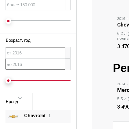
2016
·
Chev
6.2 л
полн
Возраст
, год
3 47
Ре
2014
·
Merc
5.5 л
Бренд
3 49
Chevrolet
1