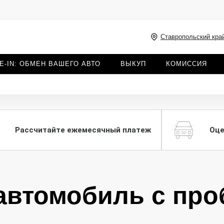
Ставропольский край
E-IN: ОБМЕН ВАШЕГО АВТО
ВЫКУП
КОМИССИЯ
Рассчитайте ежемесячный платеж
Оце
автомобиль с про