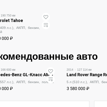
190 750 км
rolet Tahoe
 (409 л.с.), АКПП, бензин,
ый
0 000 ₽
ЗАБРОНИРОВАТЬ
комендованные авто
166 600 км
2014
·
127 114 км
edes‑Benz GL-Класс AMG
Land Rover Range R
 (557 л.с.), АКПП, бензин, полный
5 л (510 л.с.), АКПП, б
0 000 ₽
3 580 000 ₽
ЗАБРОНИРОВАТЬ
ЗАБРОНИРО