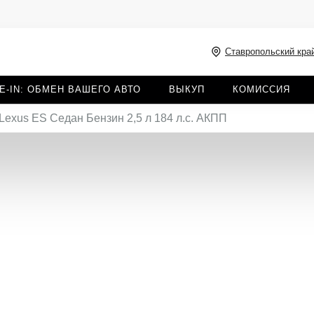
Ставропольский край
E-IN: ОБМЕН ВАШЕГО АВТО
ВЫКУП
КОМИССИЯ
Lexus ES Седан Бензин 2,5 л 184 л.с. АКПП