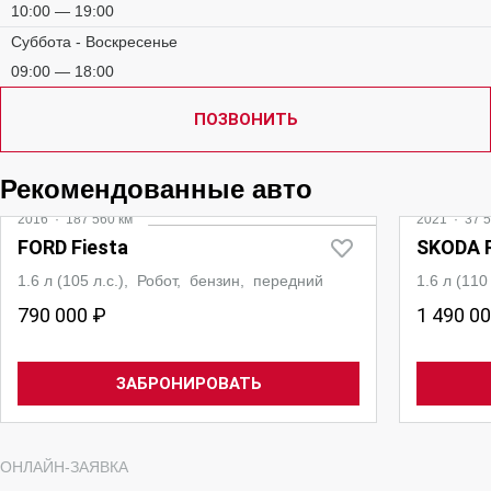
10:00 — 19:00
Суббота - Воскресенье
09:00 — 18:00
ПОЗВОНИТЬ
Рекомендованные авто
2016
·
187 560 км
2021
·
37 5
FORD Fiesta
SKODA 
1.6 л (105 л.с.), Робот, бензин, передний
1.6 л (11
790 000 ₽
1 490 0
ЗАБРОНИРОВАТЬ
ОНЛАЙН-ЗАЯВКА