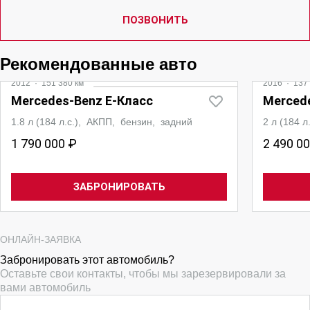
ПОЗВОНИТЬ
Рекомендованные авто
2012
·
151 380 км
2016
·
137 
Mercedes‑Benz E-Класс
Merced
1.8 л (184 л.с.), АКПП, бензин, задний
2 л (184 
1 790 000 ₽
2 490 0
ЗАБРОНИРОВАТЬ
ОНЛАЙН-ЗАЯВКА
Забронировать этот автомобиль?
Оставьте свои контакты, чтобы мы зарезервировали за
вами автомобиль