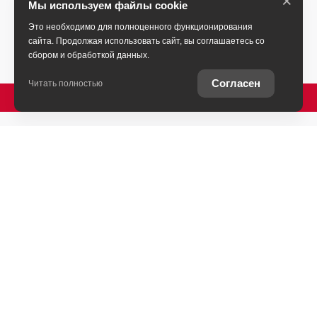
×
Мы используем файлы cookie
Это необходимо для полноценного функционирования
сайта. Продолжая использовать сайт, вы соглашаетесь со
сбором и обработкой данных.
Согласен
Читать полностью
ПОЗВОНИТЬ
Ставропольский край, Пятигорск, Бештаугорское
шоссе, 16
+7 (931) 444-33-30
ЗАГОЛОВОК 1
АВТОМОБИЛИ В НАЛИЧИИ