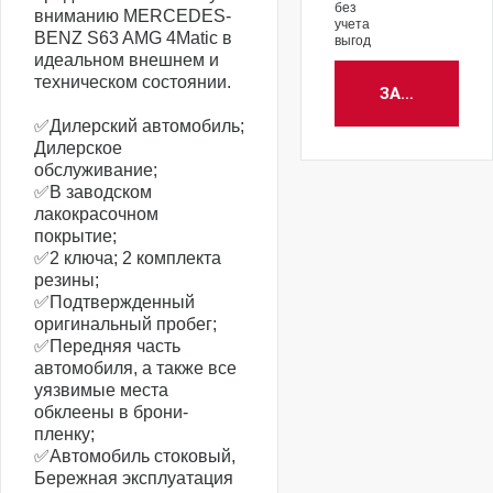
без
вниманию MERCEDES-
учета
BENZ S63 AMG 4Matic в
выгод
идеальном внешнем и
техническом состоянии.
ЗАБРОНИРОВ
✅Дилерский автомобиль;
Дилерское
обслуживание;
✅В заводском
лакокрасочном
покрытие;
✅2 ключа; 2 комплекта
резины;
✅Подтвержденный
оригинальный пробег;
✅Передняя часть
автомобиля, а также все
уязвимые места
обклеены в брони-
пленку;
✅Автомобиль стоковый,
Бережная эксплуатация