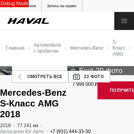
Debug Mode
Обратный звонок
Запись на сервис
S-
Автомобили
Главная
Mercedes‑Benz
Класс
с пробегом
AMG
Ещё 20 фото
СМОТРЕТЬ ВСЕ
22 ФОТО
7 999 000 ₽
Mercedes‑Benz
ПОЛУЧИТ
S-Класс AMG
2018
2018
·
77 241 км
·
Автосалон Юг Авто
·
+7 (931) 444-33-30