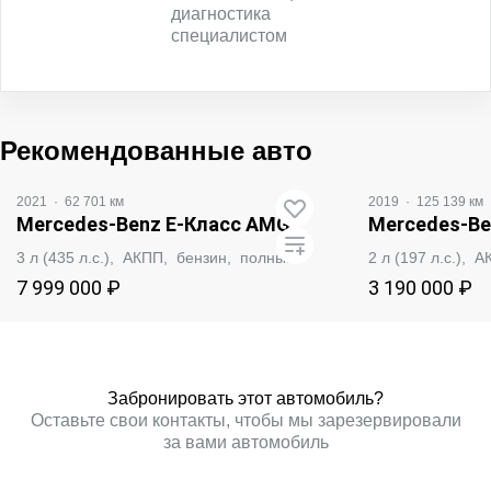
диагностика
специалистом
Рекомендованные авто
2021
·
62 701 км
2019
·
125 139 км
Mercedes‑Benz E-Класс AMG
Mercedes‑Be
3 л (435 л.с.), АКПП, бензин, полный
2 л (197 л.с.),
7 999 000 ₽
3 190 000 ₽
ЗАБРОНИРОВАТЬ
ЗАБР
Забронировать этот автомобиль?
Оставьте свои контакты, чтобы мы зарезервировали
за вами автомобиль