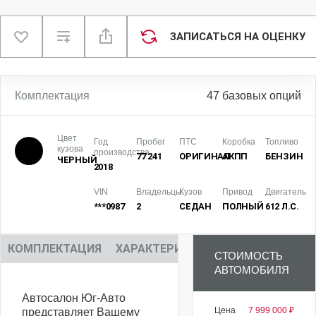
ЗАПИСАТЬСЯ НА ОЦЕНКУ
Комплектация
47 базовых опций
Цвет
Год
Пробег
ПТС
Коробка
Топливо
кузова
производства
77 241
ОРИГИНАЛ
АКПП
БЕНЗИН
ЧЕРНЫЙ
2018
VIN
Владельцы
Кузов
Привод
Двигатель
***0987
2
СЕДАН
ПОЛНЫЙ
612 Л.С.
КОМПЛЕКТАЦИЯ
ХАРАКТЕРИСТИКИ
ОПИСАНИЕ
СТОИМОСТЬ
АВТОМОБИЛЯ
Автосалон Юг-Авто
Цена
7 999 000 ₽
представляет Вашему