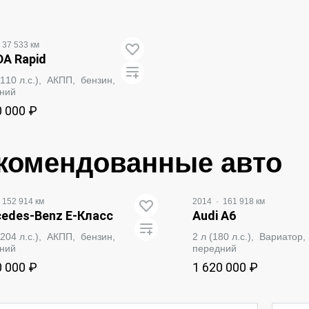
37 533 км
A Rapid
 (110 л.с.), АКПП, бензин,
ний
0 000 ₽
ЗАБРОНИРОВАТЬ
комендованные авто
152 914 км
2014
·
161 918 км
edes‑Benz E-Класс
Audi A6
 (204 л.с.), АКПП, бензин,
2 л (180 л.с.), Вариатор
ний
передний
0 000 ₽
1 620 000 ₽
ЗАБРОНИРОВАТЬ
ЗАБРОНИРО