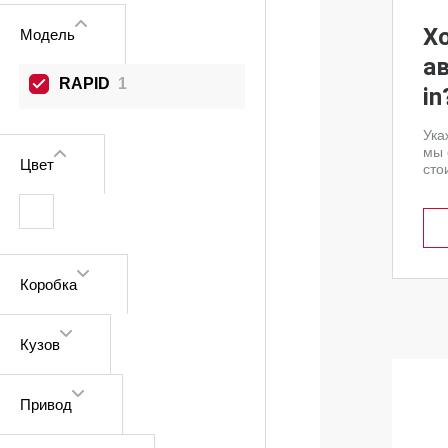
Х
Модель
а
RAPID
1
in
Ука
мы 
Цвет
сто
Коробка
Кузов
Привод