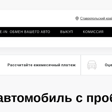
Ставропольский край
E-IN: ОБМЕН ВАШЕГО АВТО
ВЫКУП
КОМИССИЯ
Рассчитайте ежемесячный платеж
Оце
автомобиль с про