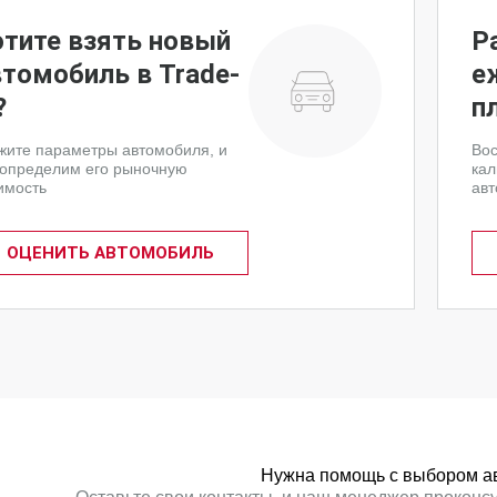
отите взять новый
Р
втомобиль в Trade-
е
?
п
жите параметры автомобиля, и
Вос
определим его рыночную
кал
имость
авт
ОЦЕНИТЬ АВТОМОБИЛЬ
Нужна помощь с выбором а