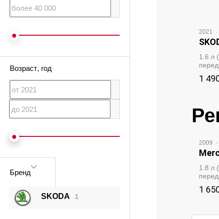
2021
·
SKOD
1.6 л
перед
Возраст
, год
1 49
Ре
2009
·
Merc
1.8 л
Бренд
перед
1 65
SKODA
1