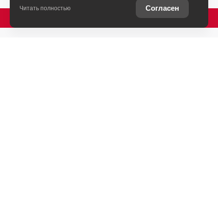
Согласен
Читать полностью
ПОЗВОНИТЬ
Ставропольский край, Пятигорск, Бештаугорское
шоссе, 16
+7 (931) 444-33-30
ЗАГОЛОВОК 1
АВТОМОБИЛИ В НАЛИЧИИ
ОБМЕН
ВЫКУП